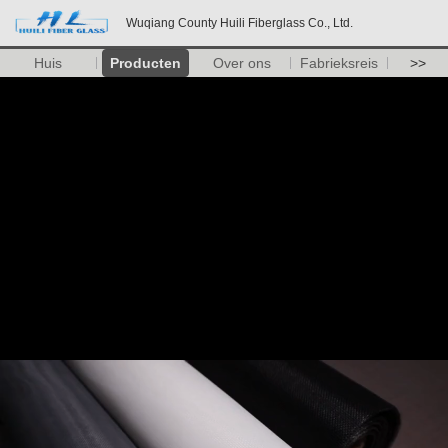
Wuqiang County Huili Fiberglass Co., Ltd.
Huis
Producten
Over ons
Fabrieksreis
>>