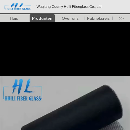
Wuqiang County Huili Fiberglass Co., Ltd.
Huis
Producten
Over ons
Fabrieksreis
>>