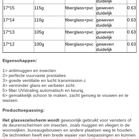
duidelijk
17*15
115g
fiberglass+pvc
geweven
0.63
duidelijk
17*14
110g
fiberglass+pvc
geweven
0.63
duidelijk
17*13
105g
fiberglass+pvc
geweven
0.63
duidelijk
17*12
100g
fiberglass+pvc
geweven
0.63
duidelijk
Eigenschappen:
1> antimuggen en insecten.
2> perfecte vuurvaste prestaties.
3> goede ventilatie en lucht transmission.c
4> verminder glans en verbeter zicht.
5> filter UVstraling automatisch en keurig.
6> gemakkelijk schoon te maken, zacht genoeg te vouwen en te
wassen.
Producttoepassing:
Het glasvezelscherm wordt
gewoonlijk gebruikt voor vensters of
de deurenschermen om insecten, zoals muggen en vliegen in de
woonwijken, bureaugebouwen en andere plaatsen weg te houden.
De technieken heeft een brede waaier van toepassingen en kunnen