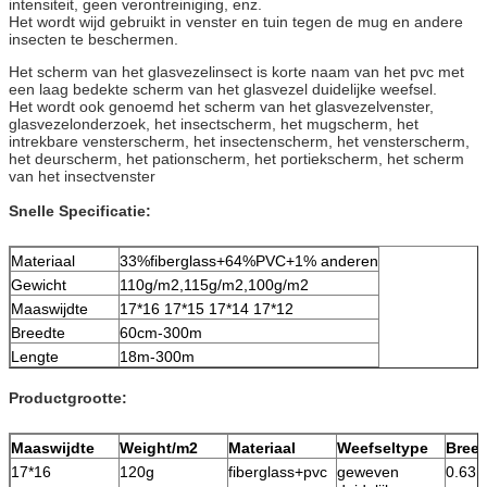
intensiteit, geen verontreiniging, enz.
Het wordt wijd gebruikt in venster en tuin tegen de mug en andere
insecten te beschermen.
Het scherm van het glasvezelinsect is korte naam van het pvc met
een laag bedekte scherm van het glasvezel duidelijke weefsel.
Het wordt ook genoemd het scherm van het glasvezelvenster,
glasvezelonderzoek, het insectscherm, het mugscherm, het
intrekbare vensterscherm, het insectenscherm, het vensterscherm,
het deurscherm, het pationscherm, het portiekscherm, het scherm
van het insectvenster
Snelle Specificatie:
Materiaal
33%fiberglass+64%PVC+1% anderen
Gewicht
110g/m2,115g/m2,100g/m2
Maaswijdte
17*16 17*15 17*14 17*12
Breedte
60cm-300m
Lengte
18m-300m
Productgrootte:
Maaswijdte
Weight/m2
Materiaal
Weefseltype
Breed
17*16
120g
fiberglass+pvc
geweven
0.63