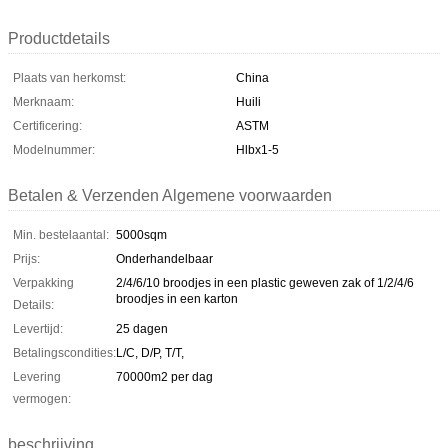
Productdetails
Plaats van herkomst:
China
Merknaam:
Huili
Certificering:
ASTM
Modelnummer:
Hlbx1-5
Betalen & Verzenden Algemene voorwaarden
Min. bestelaantal:
5000sqm
Prijs:
Onderhandelbaar
Verpakking
2/4/6/10 broodjes in een plastic geweven zak of 1/2/4/6
broodjes in een karton
Details:
Levertijd:
25 dagen
Betalingscondities:
L/C, D/P, T/T,
Levering
70000m2 per dag
vermogen:
beschrijving