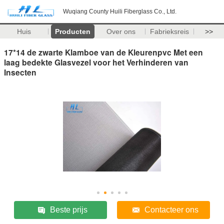
Wuqiang County Huili Fiberglass Co., Ltd.
Huis
Producten
Over ons
Fabrieksreis
>>
17*14 de zwarte Klamboe van de Kleurenpvc Met een
laag bedekte Glasvezel voor het Verhinderen van
Insecten
Beste prijs
Contacteer ons