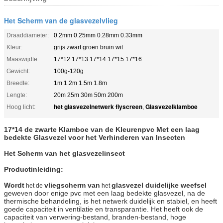
Het Scherm van de glasvezelvlieg
Draaddiameter:
0.2mm 0.25mm 0.28mm 0.33mm
Kleur:
grijs zwart groen bruin wit
Maaswijdte:
17*12 17*13 17*14 17*15 17*16
Gewicht:
100g-120g
Breedte:
1m 1.2m 1.5m 1.8m
Lengte:
20m 25m 30m 50m 200m
het glasvezelnetwerk flyscreen
Glasvezelklamboe
Hoog licht:
,
17*14 de zwarte Klamboe van de Kleurenpvc Met een laag
bedekte Glasvezel voor het Verhinderen van Insecten
Het Scherm van het glasvezelinsect
Productinleiding:
Wordt
vliegscherm van
glasvezel duidelijke weefsel
het de
het
geweven door enige pvc met een laag bedekte glasvezel, na de
thermische behandeling, is het netwerk duidelijk en stabiel, en heeft
goede capaciteit in ventilatie en transparantie. Het heeft ook de
capaciteit van verwering-bestand, branden-bestand, hoge