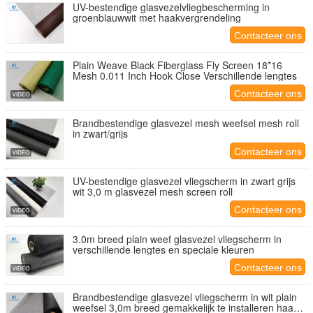
UV-bestendige glasvezelvliegbescherming in
groenblauwwit met haakvergrendeling
Contacteer ons
Plain Weave Black Fiberglass Fly Screen 18*16
Mesh 0.011 Inch Hook Close Verschillende lengtes
Contacteer ons
Brandbestendige glasvezel mesh weefsel mesh roll
in zwart/grijs
Contacteer ons
UV-bestendige glasvezel vliegscherm in zwart grijs
wit 3,0 m glasvezel mesh screen roll
Contacteer ons
3.0m breed plain weef glasvezel vliegscherm in
verschillende lengtes en speciale kleuren
Contacteer ons
Brandbestendige glasvezel vliegscherm in wit plain
weefsel 3,0m breed gemakkelijk te installeren haak