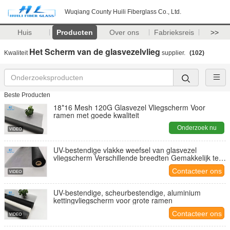
Wuqiang County Huili Fiberglass Co., Ltd.
Huis
Producten
Over ons
Fabrieksreis
>>
Het Scherm van de glasvezelvlieg
Kwaliteit
supplier.
(102)
Beste Producten
18*16 Mesh 120G Glasvezel Vliegscherm Voor
ramen met goede kwaliteit
Onderzoek nu
UV-bestendige vlakke weefsel van glasvezel
vliegscherm Verschillende breedten Gemakkelijk te
installeren
Contacteer ons
UV-bestendige, scheurbestendige, aluminium
kettingvliegscherm voor grote ramen
Contacteer ons