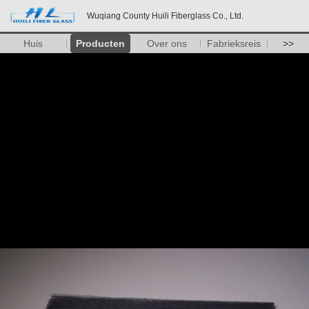
Wuqiang County Huili Fiberglass Co., Ltd.
Huis
Producten
Over ons
Fabrieksreis
>>