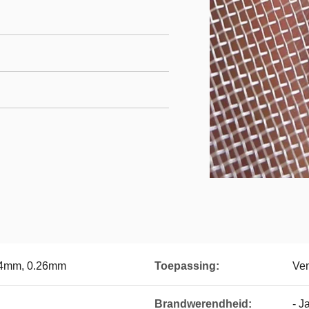
24mm, 0.26mm
Toepassing:
Ven
Brandwerendheid:
- J