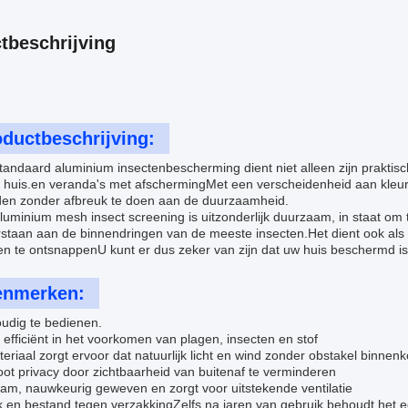
tbeschrijving
ductbeschrijving:
andaard aluminium insectenbescherming dient niet alleen zijn praktisc
 huis.en veranda's met afschermingMet een verscheidenheid aan kleuren
en zonder afbreuk te doen aan de duurzaamheid.
luminium mesh insect screening is uitzonderlijk duurzaam, in staat 
staan aan de binnendringen van de meeste insecten.Het dient ook als 
en te ontsnappenU kunt er dus zeker van zijn dat uw huis beschermd i
enmerken:
udig te bedienen.
 efficiënt in het voorkomen van plagen, insecten en stof
eriaal zorgt ervoor dat natuurlijk licht en wind zonder obstakel binne
ot privacy door zichtbaarheid van buitenaf te verminderen
am, nauwkeurig geweven en zorgt voor uitstekende ventilatie
k en bestand tegen verzakkingZelfs na jaren van gebruik behoudt het e