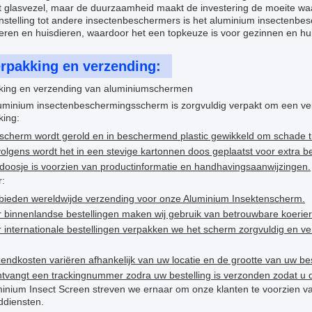
t glasvezel, maar de duurzaamheid maakt de investering de moeite wa
nstelling tot andere insectenbeschermers is het aluminium insectenbes
deren en huisdieren, waardoor het een topkeuze is voor gezinnen en hui
rpakking en verzending:
king en verzending van aluminiumschermen
uminium insectenbeschermingsscherm is zorgvuldig verpakt om een veil
king:
scherm wordt gerold en in beschermend plastic gewikkeld om schade t
olgens wordt het in een stevige kartonnen doos geplaatst voor extra 
doosje is voorzien van productinformatie en handhavingsaanwijzingen.
r:
bieden wereldwijde verzending voor onze Aluminium Insektenscherm.
 binnenlandse bestellingen maken wij gebruik van betrouwbare koeriers
 internationale bestellingen verpakken we het scherm zorgvuldig en ver
endkosten variëren afhankelijk van uw locatie en de grootte van uw bes
tvangt een trackingnummer zodra uw bestelling is verzonden zodat u 
uminium Insect Screen streven we ernaar om onze klanten te voorzien
ddiensten.