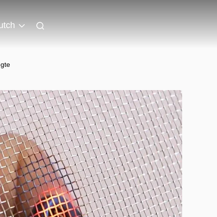
utch
ngte