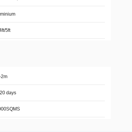
uminium
4ft/5ft
9-2m
20 days
000SQMS