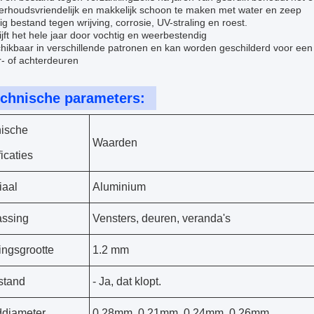
erhoudsvriendelijk en makkelijk schoon te maken met water en zeep
ig bestand tegen wrijving, corrosie, UV-straling en roest.
ijft het hele jaar door vochtig en weerbestendig
hikbaar in verschillende patronen en kan worden geschilderd voor een s
r- of achterdeuren
chnische parameters:
ische
Waarden
icaties
iaal
Aluminium
ssing
Vensters, deuren, veranda's
ngsgrootte
1.2 mm
stand
- Ja, dat klopt.
diameter
0.28mm, 0.21mm, 0.24mm, 0.26mm