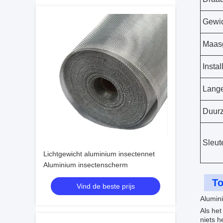
Gewic
Maas
Instal
Lang
Duur
Sleut
Lichtgewicht aluminium insectennet
Aluminium insectenscherm
To
Vind de beste prijs
Alumin
Als he
niets 