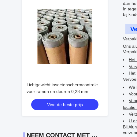
dan he
In tege
bij kin
Ve
Verpak
Ons al
Verpak
Het 
Verv
Het 
Vervoe
Lichtgewicht insectenschermcontrole
We 
voor ramen en deuren 0,28 mm
Voor
corrosiebestendig aluminium
Voor
Vind de beste prijs
locatie.
Verz
U on
Bij Al
verzen
NEEM CONTACT MET ONS OP