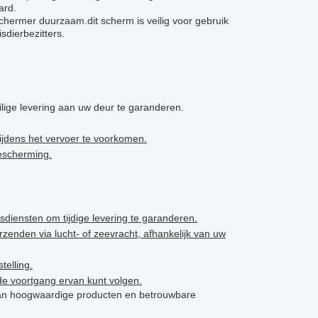
ard.
chermer duurzaam.dit scherm is veilig voor gebruik
sdierbezitters.
ige levering aan uw deur te garanderen.
ijdens het vervoer te voorkomen.
bescherming.
diensten om tijdige levering te garanderen.
zenden via lucht- of zeevracht, afhankelijk van uw
telling.
de voortgang ervan kunt volgen.
 van hoogwaardige producten en betrouwbare