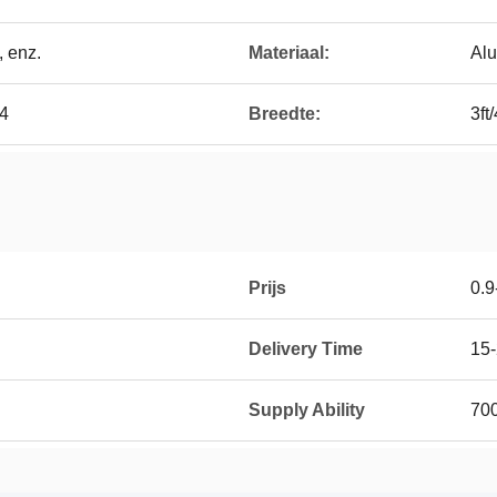
, enz.
Materiaal:
Al
14
Breedte:
3ft/
Prijs
0.
Delivery Time
15-
Supply Ability
70