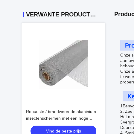
Produc
VERWANTE PRODUCTEN
Pro
Onze st
aan uw
behoud
Onze a
te weer
prober
K
1Eenvo
2. Zeer
Robuuste / brandwerende aluminium
Het mat
insectenschermen met een hoge
3Vergro
duurzaamheid
Duurza
Vind de beste prijs
4. Ster