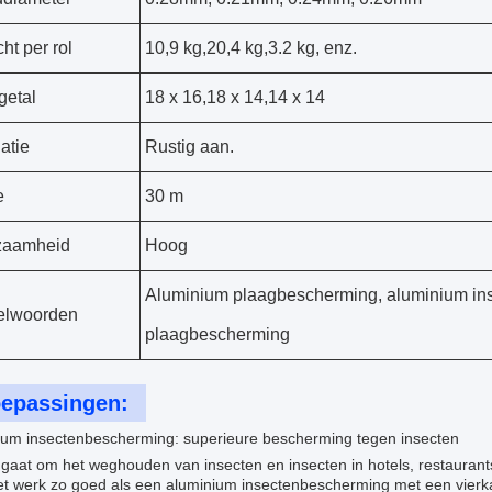
ht per rol
10,9 kg,20,4 kg,3.2 kg, enz.
getal
18 x 16,18 x 14,14 x 14
latie
Rustig aan.
e
30 m
zaamheid
Hoog
Aluminium plaagbescherming, aluminium in
elwoorden
plaagbescherming
epassingen:
ium insectenbescherming: superieure bescherming tegen insecten
t gaat om het weghouden van insecten en insecten in hotels, restaur
het werk zo goed als een aluminium insectenbescherming met een vierka