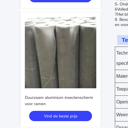
5- Ond
6Volled
7Het bl
8. Besc
en voo
Te
Techn
specif
Mater
Toepa
Duurzaam aluminium insectenscherm
Openi
voor ramen
Weer
Vind de beste prijs
Draad