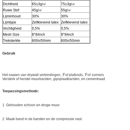
Dichtheid
65±3g/㎡
75±3g/㎡
Ruwe Stof
45g/㎡
55g/㎡
Lijminhoud
30%
30%
Lijmtype
Zelfklevend latex
Zelfklevend latex
Vochtigheid
0,5%
0,5%
Mesh Size
8*8/inch
9*9/inch
Treksterkte
600n/50mm
600n/50mm
Gebruik
, F
, F
c
Het naaien van drywall verbindingen
of plafonds
of
orners
Versterk of herstel muurbarsten, gipsplaatbarsten, en cementraad
Toepassingsmethode:
1. Gehouden schoon en droge muur.
2. Maak band in de barsten en de compressie vast.