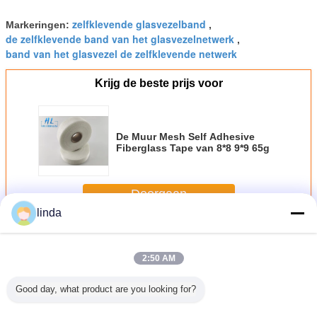
zelfklevende glasvezelband
Markeringen:
,
de zelfklevende band van het glasvezelnetwerk
,
band van het glasvezel de zelfklevende netwerk
Krijg de beste prijs voor
De Muur Mesh Self Adhesive
Fiberglass Tape van 8*8 9*9 65g
Doorgaan
linda
Zelfklevende glasvezelband
Meer
2:50 AM
Good day, what product are you looking for?
 60g -
60g - 65g/m2 C
Zelfklevend
60 g-65 g/m2
Kleefban