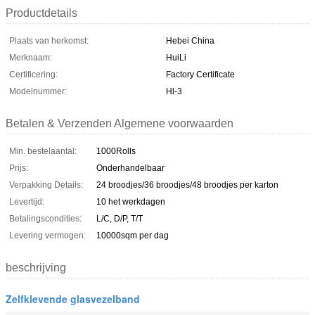
Productdetails
Plaats van herkomst:
Hebei China
Merknaam:
HuiLi
Certificering:
Factory Certificate
Modelnummer:
Hl-3
Betalen & Verzenden Algemene voorwaarden
Min. bestelaantal:
1000Rolls
Prijs:
Onderhandelbaar
Verpakking Details:
24 broodjes/36 broodjes/48 broodjes per karton
Levertijd:
10 het werkdagen
Betalingscondities:
L/C, D/P, T/T
Levering vermogen:
10000sqm per dag
beschrijving
Zelfklevende glasvezelband