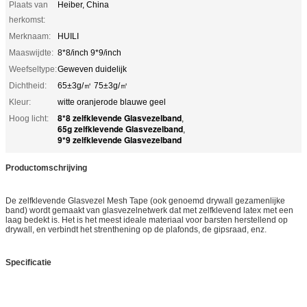
Plaats van
Heiber, China
herkomst:
Merknaam:
HUILI
Maaswijdte:
8*8/inch 9*9/inch
Weefseltype:
Geweven duidelijk
Dichtheid:
65±3g/㎡ 75±3g/㎡
Kleur:
witte oranjerode blauwe geel
8*8 zelfklevende Glasvezelband
Hoog licht:
,
65g zelfklevende Glasvezelband
,
9*9 zelfklevende Glasvezelband
Productomschrijving
De zelfklevende Glasvezel Mesh Tape (ook genoemd drywall gezamenlijke
band) wordt gemaakt van glasvezelnetwerk dat met zelfklevend latex met een
laag bedekt is. Het is het meest ideale materiaal voor barsten herstellend op
drywall, en verbindt het strenthening op de plafonds, de gipsraad, enz.
Specificatie