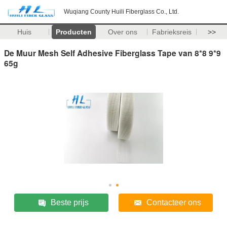
Wuqiang County Huili Fiberglass Co., Ltd.
Huis
Producten
Over ons
Fabrieksreis
>>
De Muur Mesh Self Adhesive Fiberglass Tape van 8*8 9*9
65g
Beste prijs
Contacteer ons