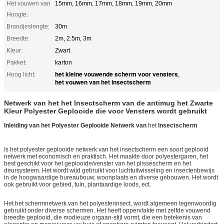
Het vouwen van
15mm, 16mm, 17mm, 18mm, 19mm, 20mm
Hoogte:
Broodjeslengte:
30m
Breedte:
2m, 2.5m, 3m
Kleur:
Zwart
Pakket:
karton
het kleine vouwende scherm voor vensters
Hoog licht:
,
het vouwen van het insectscherm
Netwerk van het het Insectscherm van de antimug het Zwarte
Kleur Polyester Geplooide die voor Vensters wordt gebruikt
Inleiding van
het Polyester
Geplooide Netwerk van
het
Insectscherm
Is het polyester geplooide netwerk van het insectscherm een soort geplooid
netwerk met economisch en praktisch. Het maakte door polyestergaren, het
best geschikt voor het geplooide/venster van het plisséscherm en het
deursysteem. Het wordt wijd gebruikt voor luchtuitwisseling en insectenbewijs
in de hoogwaardige bureaubouw, woonplaats en diverse gebouwen. Het wordt
ook gebruikt voor gebied, tuin, plantaardige loods, ect.
Het het schermnetwerk van het polyesterinsect, wordt algemeen tegenwoordig
gebruikt onder diverse schermen. Het heeft oppervlakte met zelfde vouwend
breedte geplooid, die modieuze orgaan-stijl vormt, die een betekenis van