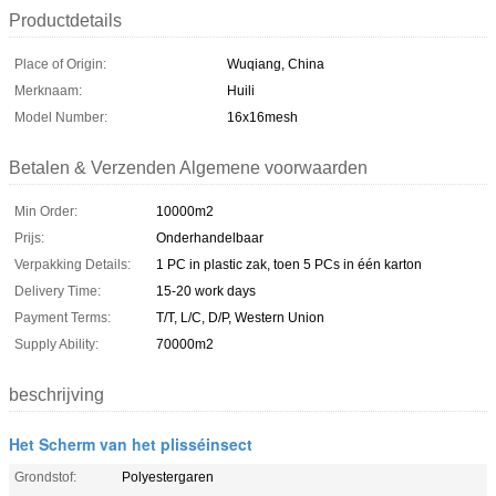
Productdetails
Place of Origin:
Wuqiang, China
Merknaam:
Huili
Model Number:
16x16mesh
Betalen & Verzenden Algemene voorwaarden
Min Order:
10000m2
Prijs:
Onderhandelbaar
Verpakking Details:
1 PC in plastic zak, toen 5 PCs in één karton
Delivery Time:
15-20 work days
Payment Terms:
T/T, L/C, D/P, Western Union
Supply Ability:
70000m2
beschrijving
Het Scherm van het plisséinsect
Grondstof:
Polyestergaren