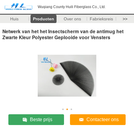
Wuqiang County Huili Fiberglass Co., Ltd.
Huis
Producten
Over ons
Fabrieksreis
>>
Netwerk van het het Insectscherm van de antimug het
Zwarte Kleur Polyester Geplooide voor Vensters
Beste prijs
Contacteer ons