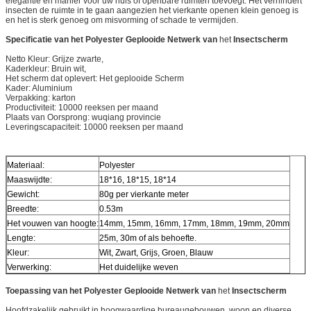
elegantie en manier voor uw huis of openbare ruimten toevoegt. Het verhindert
insecten de ruimte in te gaan aangezien het vierkante openen klein genoeg is
en het is sterk genoeg om misvorming of schade te vermijden.
Specificatie van
het Polyester
Geplooide Netwerk van
het
Insectscherm
Netto Kleur: Grijze zwarte,
Kaderkleur: Bruin wit,
Het scherm dat oplevert: Het geplooide Scherm
Kader: Aluminium
Verpakking: karton
Productiviteit: 10000 reeksen per maand
Plaats van Oorsprong: wuqiang provincie
Leveringscapaciteit: 10000 reeksen per maand
Materiaal:
Polyester
Maaswijdte:
18*16, 18*15, 18*14
Gewicht:
80g per vierkante meter
Breedte:
0.53m
Het vouwen van hoogte:
14mm, 15mm, 16mm, 17mm, 18mm, 19mm, 20mm
Lengte:
25m, 30m of als behoefte.
Kleur:
Wit, Zwart, Grijs, Groen, Blauw
Verwerking:
Het duidelijke weven
Toepassing van
het Polyester
Geplooide Netwerk van
het
Insectscherm
Hoofdzakelijk gebruikt in hoogwaardige bureaugebouwen, woon en diverse