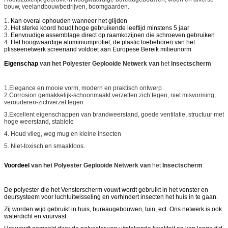
bouw, veelandbouwbedrijven, boomgaarden.
1.
Kan overal ophouden wanneer het glijden
2.
Het sterke koord houdt hoge gebruikende leeftijd minstens 5 jaar
3.
Eenvoudige assemblage direct op raamkozijnen die schroeven gebruiken
4.
Het hoogwaardige aluminiumprofiel, de plastic toebehoren van het
plisseenetwerk screenand voldoet aan Europese Bereik milieunorm
Eigenschap
van
het Polyester
Geplooide Netwerk van
het
Insectscherm
1.Elegance en mooie vorm, modern en praktisch ontwerp
2.Corrosion gemakkelijk-schoonmaakt verzetten zich tegen, niet misvorming,
verouderen-zichverzet tegen
3.Excellent eigenschappen van brandweerstand, goede ventilatie, structuur met
hoge weerstand, stabiele
4. Houd vlieg, weg mug en kleine insecten
5. Niet-toxisch en smaakloos.
Voordeel
van
het Polyester
Geplooide Netwerk van
het
Insectscherm
De polyester die het Vensterscherm vouwt wordt gebruikt in het venster en
deursysteem voor luchtuitwisseling en verhindert insecten het huis in te gaan.
Zij worden wijd gebruikt in huis, bureaugebouwen, tuin, ect. Ons netwerk is ook
waterdicht en vuurvast.