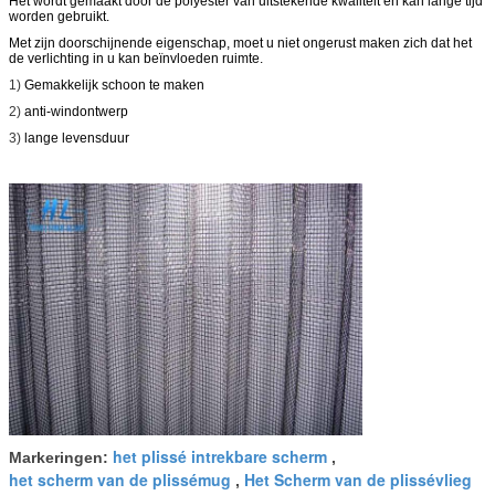
Het wordt gemaakt door de polyester van uitstekende kwaliteit en kan lange tijd
worden gebruikt.
Met zijn doorschijnende eigenschap, moet u niet ongerust maken zich dat het
de verlichting in u kan beïnvloeden ruimte.
1)
Gemakkelijk schoon te maken
2)
anti-windontwerp
3)
lange levensduur
het plissé intrekbare scherm
Markeringen:
,
het scherm van de plissémug
Het Scherm van de plissévlieg
,