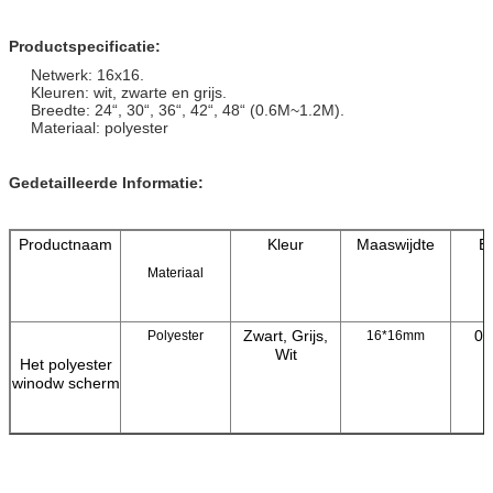
Productspecificatie:
Netwerk: 16x16.
Kleuren: wit, zwarte en grijs.
Breedte: 24“, 30“, 36“, 42“, 48“ (0.6M~1.2M).
Materiaal: polyester
Gedetailleerde Informatie:
Productnaam
Kleur
Maaswijdte
B
Materiaal
Zwart, Grijs,
0.
Polyester
16*16mm
Wit
Het polyester
winodw scherm