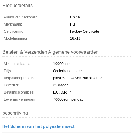
Productdetails
Plaats van herkomst:
China
Merknaam:
Huili
Certificering:
Factory Certificate
Modelnummer:
16X16
Betalen & Verzenden Algemene voorwaarden
Min. bestelaantal:
10000sqm
Prijs:
Onderhandelbaar
Verpakking Details:
plastiek geweven zak of karton
Levertijd:
25 dagen
Betalingscondities:
L/C, D/P, T/T
Levering vermogen:
70000sqm per dag
beschrijving
Het Scherm van het polyesterinsect