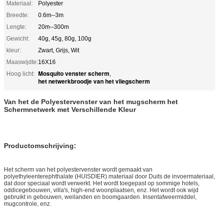
Materiaal:
Polyester
Breedte:
0.6m--3m
Lengte:
20m--300m
Gewicht:
40g, 45g, 80g, 100g
kleur:
Zwart, Grijs, Wit
Maaswijdte:
16X16
Mosquito venster scherm
Hoog licht:
,
het netwerkbroodje van het vliegscherm
Van het de Polyestervenster van het mugscherm het
Schermnetwerk met Verschillende Kleur
Productomschrijving:
Het scherm van het polyestervenster wordt gemaakt van
polyethyleenterephthalate (HUISDIER) materiaal door Duits de invoermateriaal,
dat door speciaal wordt verwerkt. Het wordt toegepast op sommige hotels,
oddicegebouwen, villa's, high-end woonplaatsen, enz. Het wordt ook wijd
gebruikt in gebouwen, weilanden en boomgaarden. Insentafweermiddel,
mugcontrole, enz.