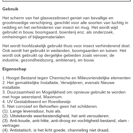
Gebruik
Het scherm van het glasvezelinsect geniet van bevallige en
grootmoedige verschijning, geschikt voor alle soorten van luchtig in
redding en het verhinderen van insect en mug. Het wordt wijd
gebruikt in bouw, boomgaard, boerderij enz. als onderzoek,
omheiningen of bijlagematerialen
Het wordt hoofdzakelijk gebruikt thuis voor insect verhinderend doel.
Ook wordt het gebruikt in weilanden, boomgaarden en tuinen. Het
wordt ook gebruikt op dergelijke gebieden zoals vervoer, de
industrie, gezondheidszorg, ambtenarij, en bouw.
Eigenschap
Hoogst Bestand tegen Chemische en Milieuvriendelijke elementen
1.
2. Het gemakkelijke Installatie, Verwijderen, evenals Nieuwe
installatie.
3. Duurzaamheid en Mogelijkheid om opnieuw gebruikt te worden
met hoge weerstand, Maximum.
4. UV Gestabiliseerd en Roestbewijs
5. Niet corrosief en Behoeften geen het schilderen.
(1). Lange levensduur, huis als.
(2). Uitstekende weerbestendigheid, het anti verouderen;
(3). Anti-koude, anti-hitte, anti-droog en vochtigheid-bestand, vlam -
vertrager.
(4). Antistatisch, is het licht goede, channeling niet draad,