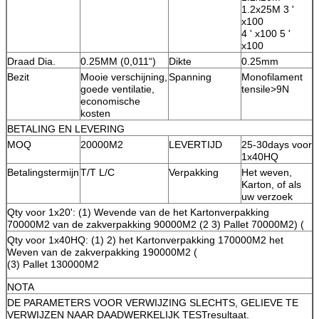
1.2x25M 3 '
x100
4 ' x100 5 '
x100
Draad Dia.
0.25MM (0,011“)
Dikte
0.25mm
Bezit
Mooie verschijning,
Spanning
Monofilament
goede ventilatie,
tensile>9N
economische
kosten
BETALING EN LEVERING
MOQ
20000M2
LEVERTIJD
25-30days voor
1x40HQ
Betalingstermijn
T/T L/C
Verpakking
Het weven,
Karton, of als
uw verzoek
Qty voor 1x20': (1) Wevende van de het Kartonverpakking
70000M2 van de zakverpakking 90000M2 (2 3) Pallet 70000M2) (
Qty voor 1x40HQ: (1) 2) het Kartonverpakking 170000M2 het
Weven van de zakverpakking 190000M2 (
(3) Pallet 130000M2
NOTA
DE PARAMETERS VOOR VERWIJZING SLECHTS, GELIEVE TE
VERWIJZEN NAAR DAADWERKELIJK TESTresultaat.