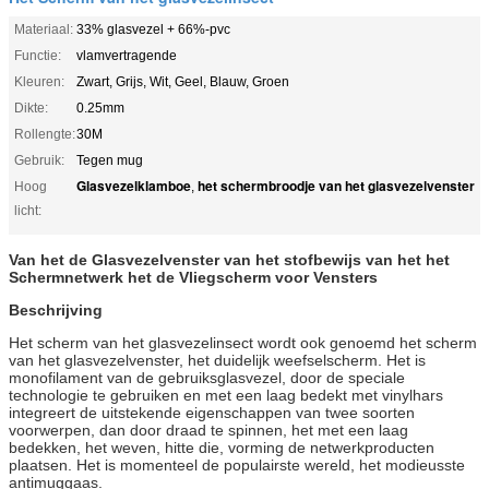
Materiaal:
33% glasvezel + 66%-pvc
Functie:
vlamvertragende
Kleuren:
Zwart, Grijs, Wit, Geel, Blauw, Groen
Dikte:
0.25mm
Rollengte:
30M
Gebruik:
Tegen mug
Glasvezelklamboe
het schermbroodje van het glasvezelvenster
Hoog
,
licht:
Van het de Glasvezelvenster van het stofbewijs van het het
Schermnetwerk het de Vliegscherm voor Vensters
Beschrijving
Het scherm van het glasvezelinsect wordt ook genoemd het scherm
van het glasvezelvenster, het duidelijk weefselscherm. Het is
monofilament van de gebruiksglasvezel, door de speciale
technologie te gebruiken en met een laag bedekt met vinylhars
integreert de uitstekende eigenschappen van twee soorten
voorwerpen, dan door draad te spinnen, het met een laag
bedekken, het weven, hitte die, vorming de netwerkproducten
plaatsen. Het is momenteel de populairste wereld, het modieusste
antimuggaas.