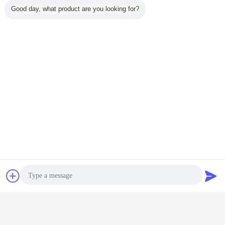
Good day, what product are you looking for?
het glasvezelnetwerk flyscreen
Markeringen:
,
het schermbroodje van het glasvezelvenster
,
Glasvezelklamboe
Krijg de beste prijs voor
Van het de Glasvezelinsect van
het stofbewijs de Vlam van het
het Schermnetwerk - vertrager
voor tegen Mug
Doorgaan
Chat
Vraag een offerte
Het Scherm van het glasvezelinsect
Meer
aan