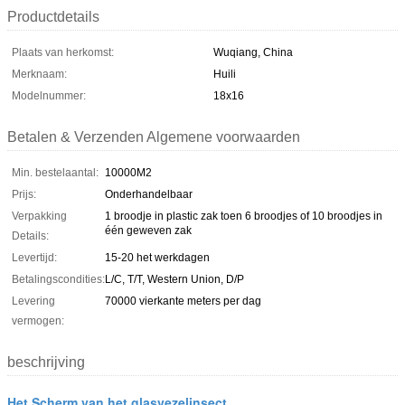
Productdetails
Plaats van herkomst:
Wuqiang, China
Merknaam:
Huili
Modelnummer:
18x16
Betalen & Verzenden Algemene voorwaarden
Min. bestelaantal:
10000M2
Prijs:
Onderhandelbaar
Verpakking
1 broodje in plastic zak toen 6 broodjes of 10 broodjes in
één geweven zak
Details:
Levertijd:
15-20 het werkdagen
Betalingscondities:
L/C, T/T, Western Union, D/P
Levering
70000 vierkante meters per dag
vermogen:
beschrijving
Het Scherm van het glasvezelinsect