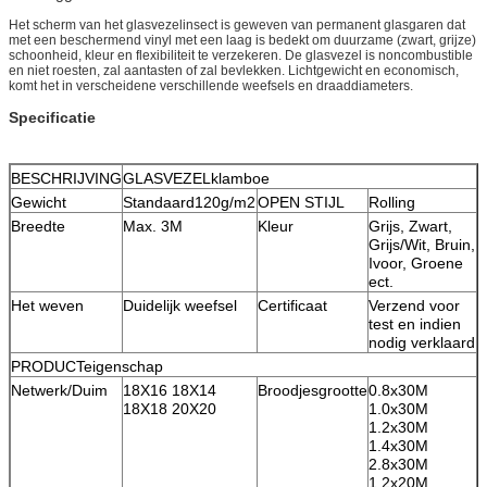
Het scherm van het glasvezelinsect is geweven van permanent glasgaren dat
met een beschermend vinyl met een laag is bedekt om duurzame (zwart, grijze)
schoonheid, kleur en flexibiliteit te verzekeren. De glasvezel is noncombustible
en niet roesten, zal aantasten of zal bevlekken. Lichtgewicht en economisch,
komt het in verscheidene verschillende weefsels en draaddiameters.
Specificatie
BESCHRIJVING
GLASVEZELklamboe
Gewicht
Standaard120g/m2
OPEN STIJL
Rolling
Breedte
Max. 3M
Kleur
Grijs, Zwart,
Grijs/Wit, Bruin,
Ivoor, Groene
ect.
Het weven
Duidelijk weefsel
Certificaat
Verzend voor
test en indien
nodig verklaard
PRODUCTeigenschap
Netwerk/Duim
18X16 18X14
Broodjesgrootte
0.8x30M
18X18 20X20
1.0x30M
1.2x30M
1.4x30M
2.8x30M
1.2x20M