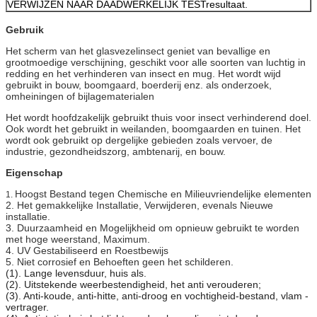
VERWIJZEN NAAR DAADWERKELIJK TESTresultaat.
Gebruik
Het scherm van het glasvezelinsect geniet van bevallige en
grootmoedige verschijning, geschikt voor alle soorten van luchtig in
redding en het verhinderen van insect en mug. Het wordt wijd
gebruikt in bouw, boomgaard, boerderij enz. als onderzoek,
omheiningen of bijlagematerialen
Het wordt hoofdzakelijk gebruikt thuis voor insect verhinderend doel.
Ook wordt het gebruikt in weilanden, boomgaarden en tuinen. Het
wordt ook gebruikt op dergelijke gebieden zoals vervoer, de
industrie, gezondheidszorg, ambtenarij, en bouw.
Eigenschap
Hoogst Bestand tegen Chemische en Milieuvriendelijke elementen
1.
2. Het gemakkelijke Installatie, Verwijderen, evenals Nieuwe
installatie.
3. Duurzaamheid en Mogelijkheid om opnieuw gebruikt te worden
met hoge weerstand, Maximum.
4. UV Gestabiliseerd en Roestbewijs
5. Niet corrosief en Behoeften geen het schilderen.
(1). Lange levensduur, huis als.
(2). Uitstekende weerbestendigheid, het anti verouderen;
(3). Anti-koude, anti-hitte, anti-droog en vochtigheid-bestand, vlam -
vertrager.