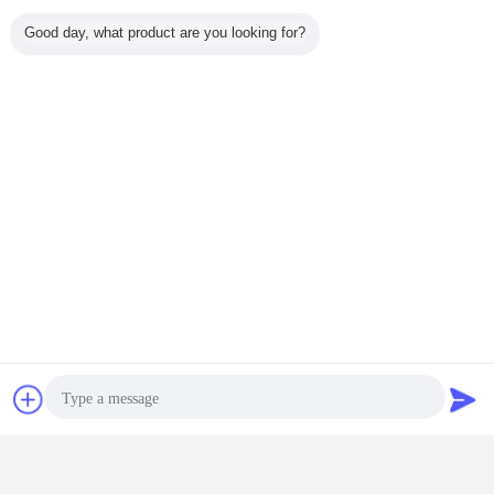
Good day, what product are you looking for?
het glasvezelnetwerk flyscreen
Markeringen:
,
het schermbroodje van het glasvezelvenster
,
Glasvezelklamboe
Krijg de beste prijs voor
16*18 het het Insectscherm van
de Maaswijdteglasvezel voor
Venster 1*30m 1.2*30m
Doorgaan
Chat
Vraag een offerte
Het Scherm van het glasvezelinsect
Meer
aan