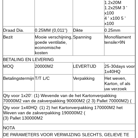
1.2x20M
1.2x25M 3 '
x100
4 ' x100 5 '
x100
Draad Dia.
0.25MM (0,011“)
Dikte
0.25mm
Bezit
Mooie verschijning,
Spanning
Monofilament
goede ventilatie,
tensile>9N
economische
kosten
BETALING EN LEVERING
MOQ
20000M2
LEVERTIJD
25-30days voor
1x40HQ
Betalingstermijn
T/T L/C
Verpakking
Het weven,
Karton, of als
uw verzoek
Qty voor 1x20': (1) Wevende van de het Kartonverpakking
70000M2 van de zakverpakking 90000M2 (2 3) Pallet 70000M2) (
Qty voor 1x40HQ: (1) 2) het Kartonverpakking 170000M2 het
Weven van de zakverpakking 190000M2 (
(3) Pallet 130000M2
NOTA
DE PARAMETERS VOOR VERWIJZING SLECHTS, GELIEVE TE