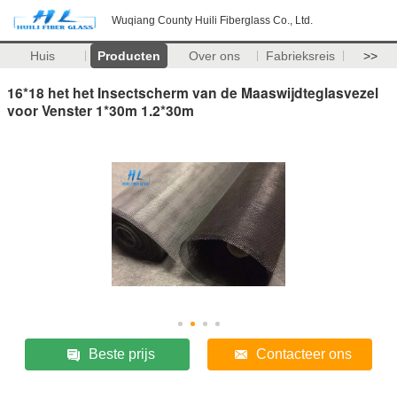
Wuqiang County Huili Fiberglass Co., Ltd.
Huis
Producten
Over ons
Fabrieksreis
>>
16*18 het het Insectscherm van de Maaswijdteglasvezel
voor Venster 1*30m 1.2*30m
Beste prijs
Contacteer ons