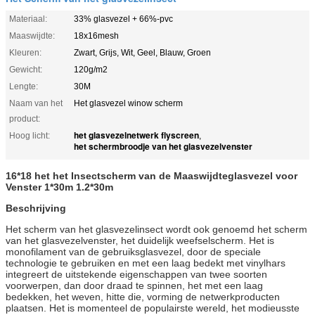
Materiaal:
33% glasvezel + 66%-pvc
Maaswijdte:
18x16mesh
Kleuren:
Zwart, Grijs, Wit, Geel, Blauw, Groen
Gewicht:
120g/m2
Lengte:
30M
Naam van het
Het glasvezel winow scherm
product:
het glasvezelnetwerk flyscreen
Hoog licht:
,
het schermbroodje van het glasvezelvenster
16*18 het het Insectscherm van de Maaswijdteglasvezel voor
Venster 1*30m 1.2*30m
Beschrijving
Het scherm van het glasvezelinsect wordt ook genoemd het scherm
van het glasvezelvenster, het duidelijk weefselscherm. Het is
monofilament van de gebruiksglasvezel, door de speciale
technologie te gebruiken en met een laag bedekt met vinylhars
integreert de uitstekende eigenschappen van twee soorten
voorwerpen, dan door draad te spinnen, het met een laag
bedekken, het weven, hitte die, vorming de netwerkproducten
plaatsen. Het is momenteel de populairste wereld, het modieusste