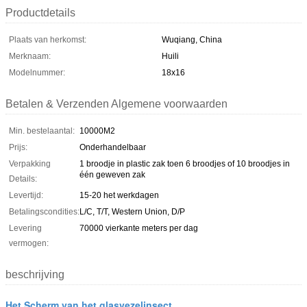
Productdetails
Plaats van herkomst:
Wuqiang, China
Merknaam:
Huili
Modelnummer:
18x16
Betalen & Verzenden Algemene voorwaarden
Min. bestelaantal:
10000M2
Prijs:
Onderhandelbaar
Verpakking
1 broodje in plastic zak toen 6 broodjes of 10 broodjes in
één geweven zak
Details:
Levertijd:
15-20 het werkdagen
Betalingscondities:
L/C, T/T, Western Union, D/P
Levering
70000 vierkante meters per dag
vermogen:
beschrijving
Het Scherm van het glasvezelinsect