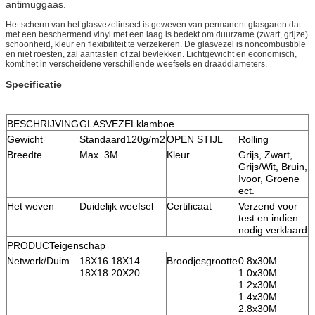
antimuggaas.
Het scherm van het glasvezelinsect is geweven van permanent glasgaren dat
met een beschermend vinyl met een laag is bedekt om duurzame (zwart, grijze)
schoonheid, kleur en flexibiliteit te verzekeren. De glasvezel is noncombustible
en niet roesten, zal aantasten of zal bevlekken. Lichtgewicht en economisch,
komt het in verscheidene verschillende weefsels en draaddiameters.
Specificatie
BESCHRIJVING
GLASVEZELklamboe
Gewicht
Standaard120g/m2
OPEN STIJL
Rolling
Breedte
Max. 3M
Kleur
Grijs, Zwart,
Grijs/Wit, Bruin,
Ivoor, Groene
ect.
Het weven
Duidelijk weefsel
Certificaat
Verzend voor
test en indien
nodig verklaard
PRODUCTeigenschap
Netwerk/Duim
18X16 18X14
Broodjesgrootte
0.8x30M
18X18 20X20
1.0x30M
1.2x30M
1.4x30M
2.8x30M