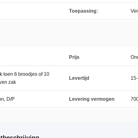
Toepassing:
Ven
Prijs
On
ak toen 6 broodjes of 10
Levertijd
15-
ven zak
on, D/P
Levering vermogen
700
tbeschrijving