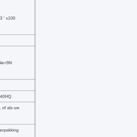
3 ' x100
ile>9N
1x40HQ
 of als uw
erpakking