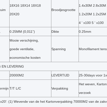
18X16 18X14 18X18
1.4x30M 2.8x30M
Duim
Broodjesgrootte
20X20
1.2x20M 1.2x25M 
4 ' x100 5 ' x100
.
0.25MM (0,011“)
Dikte
0.25mm
Mooie verschijning,
goede ventilatie,
Spanning
Monofilament tens
economische kosten
G EN LEVERING
20000M2
LEVERTIJD
25-30days voor 
Het weven, Karton,
ermijn
T/T L/C
Verpakking
verzoek
1x20': (1) Wevende van de het Kartonverpakking 70000M2 van de zakv