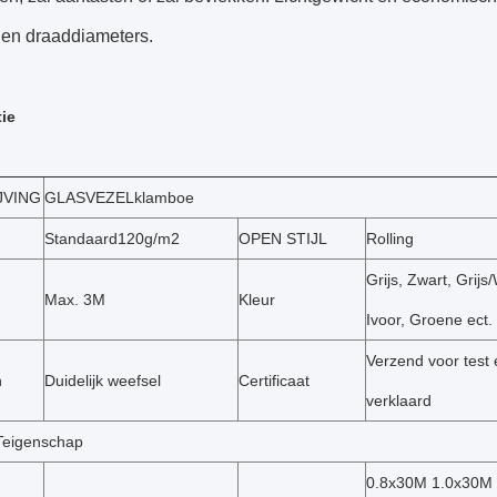
 en draaddiameters.
tie
JVING
GLASVEZELklamboe
Standaard120g/m2
OPEN STIJL
Rolling
Grijs, Zwart, Grijs/
Max. 3M
Kleur
Ivoor, Groene ect.
Verzend voor test 
n
Duidelijk weefsel
Certificaat
verklaard
eigenschap
0.8x30M 1.0x30M