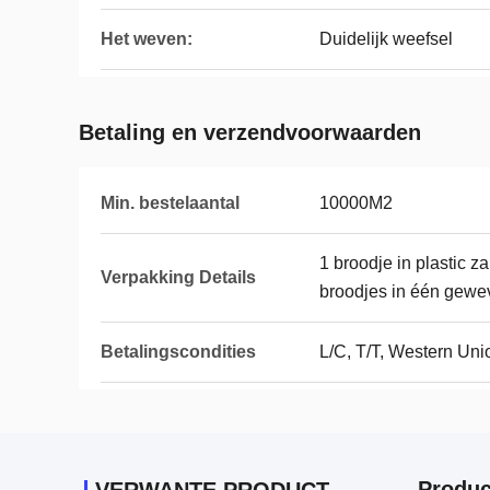
Het weven:
Duidelijk weefsel
Betaling en verzendvoorwaarden
Min. bestelaantal
10000M2
1 broodje in plastic z
Verpakking Details
broodjes in één gewe
Betalingscondities
L/C, T/T, Western Uni
Produc