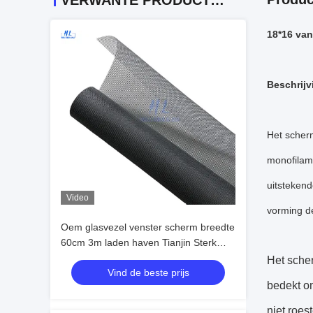
VERWANTE PRODUCTEN
18*16 van
Beschrijv
Het scherm
monofilame
uitstekend
Video
vorming d
Oem glasvezel venster scherm breedte
60cm 3m laden haven Tianjin Sterk
duurzaam gaas ideaal voor venster
Het sche
Vind de beste prijs
insecten bescherming
bedekt om
niet roes