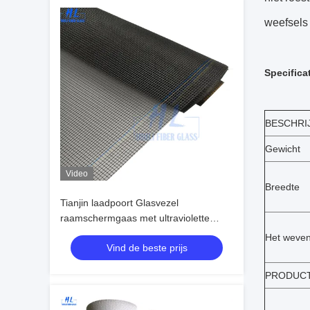
weefsels
Specifica
BESCHRI
Gewicht
Video
Breedte
Tianjin laadpoort Glasvezel
raamschermgaas met ultraviolette
weerstand Ideaal glasvezel
Het weve
Vind de beste prijs
insectengaas voor langdurige
oplossingen voor buiten- en
PRODUCT
ongediertebestrijding