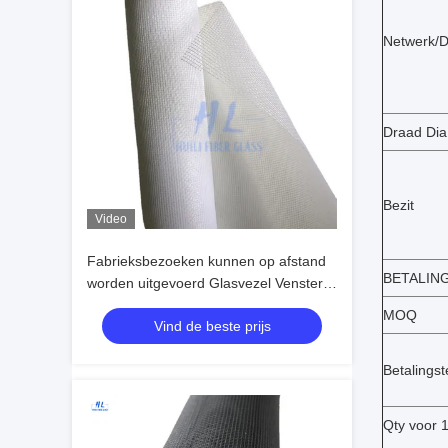
Netwerk/
Draad Dia
Bezit
Video
Fabrieksbezoeken kunnen op afstand
BETALIN
worden uitgevoerd Glasvezel Venster
Scherm Gemaakt met Plain Weave en
MOQ
Vind de beste prijs
OEM Services Biedt effectieve Venster
Insect Protection
Betalingst
Qty voor 