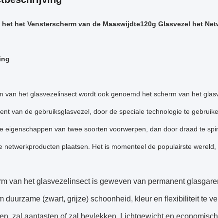
 het het Vensterscherm van de Maaswijdte120g Glasvezel het Net
ing
 van het glasvezelinsect wordt ook genoemd het scherm van het glasve
nt van de gebruiksglasvezel, door de speciale technologie te gebruike
e eigenschappen van twee soorten voorwerpen, dan door draad te spin
e netwerkproducten plaatsen. Het is momenteel de populairste wereld
rm van het glasvezelinsect is geweven van permanent glasgare
 duurzame (zwart, grijze) schoonheid, kleur en flexibiliteit te
ten, zal aantasten of zal bevlekken. Lichtgewicht en economisch