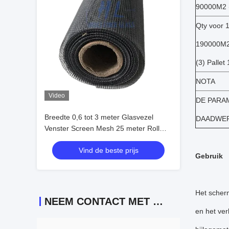
90000M2 (
Qty voor 
190000M2
(3) Palle
NOTA
Video
DE PARA
Breedte 0,6 tot 3 meter Glasvezel
DAADWERK
Venster Screen Mesh 25 meter Roll
Lengte Sterk insectennet voor
Vind de beste prijs
langdurige vensterbescherming
Gebruik
Het scherm
NEEM CONTACT MET ONS OP
en het ver