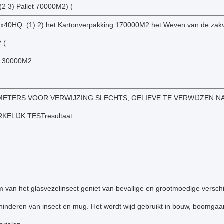
2 3) Pallet 70000M2) (
1x40HQ: (1) 2) het Kartonverpakking 170000M2 het Weven van de zak
 (
t 130000M2
METERS VOOR VERWIJZING SLECHTS, GELIEVE TE VERWIJZEN N
ELIJK TESTresultaat.
 van het glasvezelinsect geniet van bevallige en grootmoedige verschijn
hinderen van insect en mug. Het wordt wijd gebruikt in bouw, boomgaar