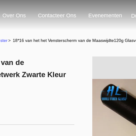
Over Ons
Contacteer Ons
Evenementen
D
ster
>
18*16 van het het Vensterscherm van de Maaswijdte120g Glasv
 van de
twerk Zwarte Kleur