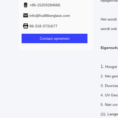
bijlagemat
+86-15203284666
info@huilifiberglass.com
Het wordt 
86-318-3731677
wordt ook 
Contact opnemen
Eigensch
1.
Hoogst 
2. Het gem
3. Duurza
4. UV Gest
5. Niet co
(1). Lange